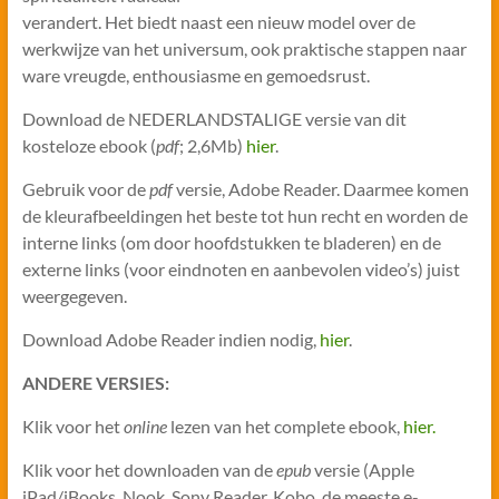
verandert. Het biedt naast een nieuw model over de
werkwijze van het universum, ook praktische stappen naar
ware vreugde, enthousiasme en gemoedsrust.
Download de NEDERLANDSTALIGE versie van dit
kosteloze ebook (
pdf
; 2,6Mb)
hier
.
Gebruik voor de
pdf
versie, Adobe Reader. Daarmee komen
de kleurafbeeldingen het beste tot hun recht en worden de
interne links (om door hoofdstukken te bladeren) en de
externe links (voor eindnoten en aanbevolen video’s) juist
weergegeven.
Download Adobe Reader indien nodig,
hier
.
ANDERE VERSIES:
Klik voor het
online
lezen van het complete ebook,
hier.
Klik voor het downloaden van de
epub
versie (Apple
iPad/iBooks, Nook, Sony Reader, Kobo, de meeste e-